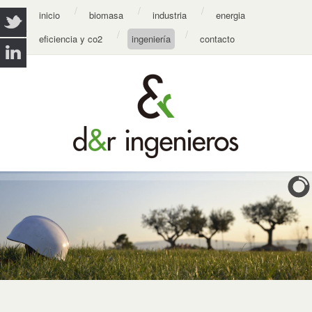
inicio
biomasa
industria
energia
eficiencia y co2
ingeniería
contacto